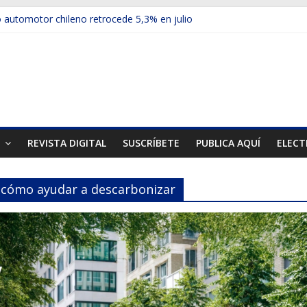
automotor chileno retrocede 5,3% en julio
ulos electrificados de Chevrolet en el Biobío
 red con nuevas sucursales en Rancagua y Copiapó
ps presentó la recién estrenada Bolden en la Expo Compras Pública
er mercado internacional en lanzar la nueva Maxus T70
T
REVISTA DIGITAL
SUSCRÍBETE
PUBLICA AQUÍ
ELECT
a cómo ayudar a descarbonizar