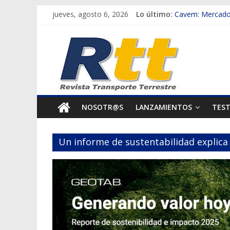
Saltar
jueves, agosto 6, 2026
Lo último:
Cavem: Mercado 
al
Salfa suma vehíc
Rtt
contenido
Samex amplía su
SINOTRUK Pick-u
Revista
Chile es el prim
Transporte
NOSOTR@S
LANZAMIENTOS
TES
Terrestre
Un informe de sustentabilidad explic
Autos,
camiones,
motos,
información
del
mundo
del
transporte