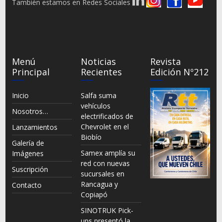
También estamos en Redes Sociales
Menú
Noticias
Revista
Principal
Recientes
Edición Nº212
Inicio
Salfa suma
vehículos
Nosotros…
electrificados de
Chevrolet en el
Lanzamientos
Biobío
Galería de
Samex amplía su
Imágenes
red con nuevas
Suscripción
sucursales en
Rancagua y
Contacto
Copiapó
SINOTRUK Pick-
ups presentó la