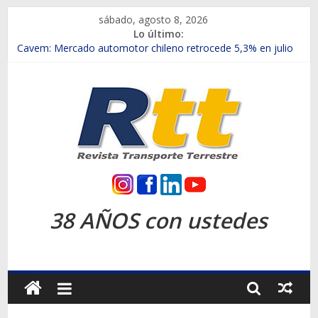
Saltar
sábado, agosto 8, 2026
al
Lo último:
contenido
Chile es el primer mercado internacional en lanzar la nueva
Maxus T70
Cavem: Mercado automotor chileno retrocede 5,3% en julio
Salfa suma vehículos electrificados de Chevrolet en el Biobío
Samex amplía su red con nuevas sucursales en Rancagua y
Copiapó
SINOTRUK Pick-ups presentó la recién estrenada Bolden en
la Expo Compras Públicas 2026
Rtt
Revista
38 AÑOS con ustedes
Transporte
Terrestre