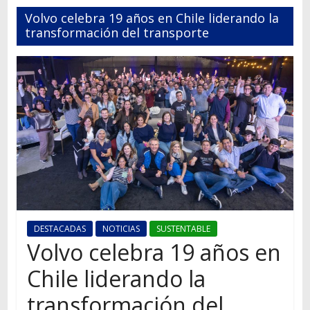
Autos,
Volvo celebra 19 años en Chile liderando la
camiones,
transformación del transporte
motos,
información
del
mundo
del
transporte
DESTACADAS
NOTICIAS
SUSTENTABLE
Volvo celebra 19 años en
Chile liderando la
transformación del