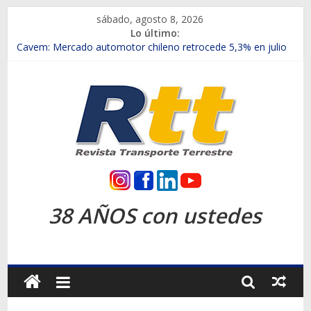
Saltar
sábado, agosto 8, 2026
al
Lo último:
contenido
Chile es el primer mercado internacional en lanzar la nueva
Maxus T70
Cavem: Mercado automotor chileno retrocede 5,3% en julio
Salfa suma vehículos electrificados de Chevrolet en el Biobío
Samex amplía su red con nuevas sucursales en Rancagua y
Copiapó
SINOTRUK Pick-ups presentó la recién estrenada Bolden en
la Expo Compras Públicas 2026
Rtt
Revista
38 AÑOS con ustedes
Transporte
Terrestre