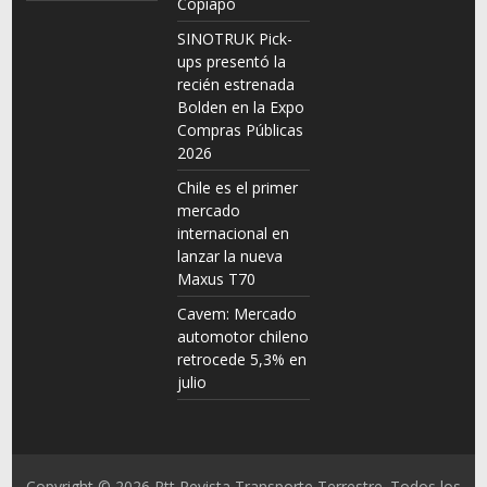
Copiapó
SINOTRUK Pick-
ups presentó la
recién estrenada
Bolden en la Expo
Compras Públicas
2026
Chile es el primer
mercado
internacional en
lanzar la nueva
Maxus T70
Cavem: Mercado
automotor chileno
retrocede 5,3% en
julio
Copyright © 2026
Rtt Revista Transporte Terrestre
. Todos los