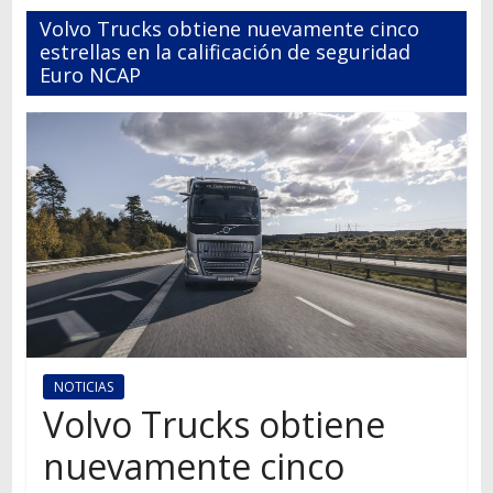
Autos,
Volvo Trucks obtiene nuevamente cinco
camiones,
estrellas en la calificación de seguridad
motos,
Euro NCAP
información
del
mundo
del
transporte
NOTICIAS
Volvo Trucks obtiene
nuevamente cinco