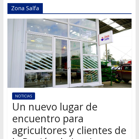
Autos,
Zona Salfa
camiones,
motos,
información
del
mundo
del
transporte
NOTICIAS
Un nuevo lugar de
encuentro para
agricultores y clientes de