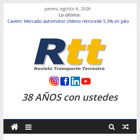
Saltar
jueves, agosto 6, 2026
al
Lo último:
contenido
Chile es el primer mercado internacional en lanzar la nueva
Maxus T70
Cavem: Mercado automotor chileno retrocede 5,3% en julio
Salfa suma vehículos electrificados de Chevrolet en el Biobío
Samex amplía su red con nuevas sucursales en Rancagua y
Copiapó
SINOTRUK Pick-ups presentó la recién estrenada Bolden en
la Expo Compras Públicas 2026
Rtt
Revista
38 AÑOS con ustedes
Transporte
Terrestre