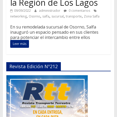
la Región de Los Lagos
09/09/2022
administrador
0 comentarios
,
,
,
,
,
networking
Osorno
salfa
sucursal
transporte
Zona Salfa
En su remodelada sucursal de Osorno, Salfa
inauguró un espacio pensado en sus clientes
para potenciar el intercambio entre ellos
Leer más
Revista Edición Nº212