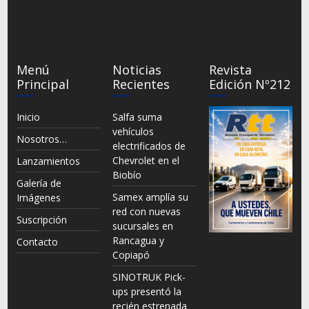
Menú
Noticias
Revista
Principal
Recientes
Edición Nº212
Inicio
Salfa suma
vehículos
Nosotros…
electrificados de
Chevrolet en el
Lanzamientos
Biobío
Galería de
Samex amplía su
Imágenes
red con nuevas
Suscripción
sucursales en
Rancagua y
Contacto
Copiapó
SINOTRUK Pick-
ups presentó la
recién estrenada