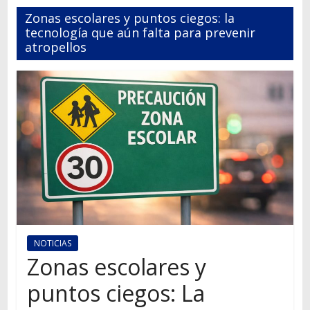
Autos,
Zonas escolares y puntos ciegos: la
camiones,
tecnología que aún falta para prevenir
motos,
atropellos
información
del
mundo
del
transporte
NOTICIAS
Zonas escolares y
puntos ciegos: La