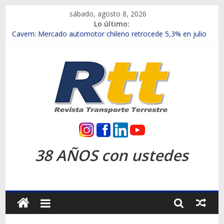
Saltar
sábado, agosto 8, 2026
al
Lo último:
contenido
Chile es el primer mercado internacional en lanzar la nueva
Maxus T70
Cavem: Mercado automotor chileno retrocede 5,3% en julio
Salfa suma vehículos electrificados de Chevrolet en el Biobío
Samex amplía su red con nuevas sucursales en Rancagua y
Copiapó
SINOTRUK Pick-ups presentó la recién estrenada Bolden en
la Expo Compras Públicas 2026
Rtt
Revista
38 AÑOS con ustedes
Transporte
Terrestre