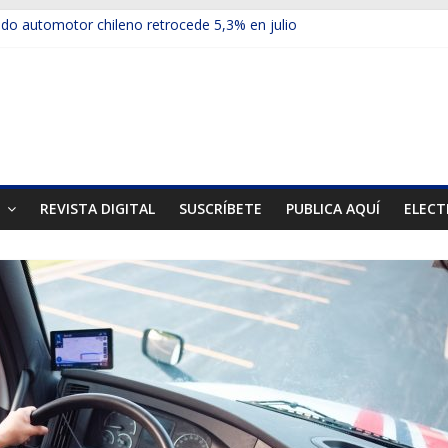
o automotor chileno retrocede 5,3% en julio
ículos electrificados de Chevrolet en el Biobío
su red con nuevas sucursales en Rancagua y Copiapó
-ups presentó la recién estrenada Bolden en la Expo Compras Públi
rimer mercado internacional en lanzar la nueva Maxus T70
T
REVISTA DIGITAL
SUSCRÍBETE
PUBLICA AQUÍ
ELECT