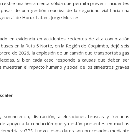
rrestre una herramienta sólida que permita prevenir incidentes
asar de una gestión reactiva de la seguridad vial hacia una
 general de Horux Latam, Jorge Morales.
ado en evidencia en accidentes recientes de alta connotación
 buses en la Ruta 5 Norte, en la Región de Coquimbo, dejó seis
ebrero de 2026, la explosión de un camión que transportaba gas
llecidas. Si bien cada caso responde a causas que deben ser
s muestran el impacto humano y social de los siniestros graves
escalen
d, somnolencia, distracción, aceleraciones bruscas y frenadas
s de apoyo a la conducción que ya están presentes en muchas
telemetría y GPS. Luego, esos datos son procesados mediante