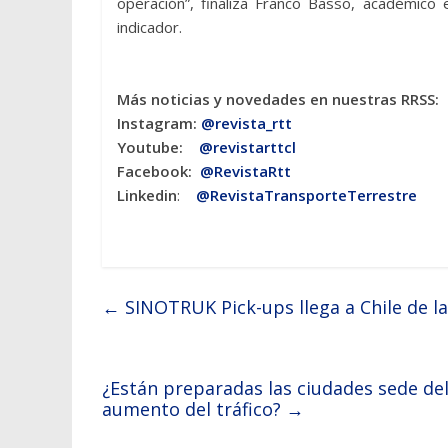
operación”, finaliza Franco Basso, académico 
indicador.
Más noticias y novedades en nuestras RRSS:
Instagram:
@revista_rtt
Youtube:
@revistarttcl
Facebook:
@RevistaRtt
Linkedin
:
@RevistaTransporteTerrestre
←
SINOTRUK Pick-ups llega a Chile de 
¿Están preparadas las ciudades sede de
aumento del tráfico?
→