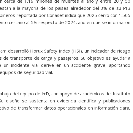
usan cerca de 1,19 millones de muertes al año y entre 20 y 50
uestan a la mayoría de los países alrededor del 3% de su PIB
arabineros reportada por Conaset indica que 2025 cerró con 1.505
umento cercano al 5% respecto de 2024, año en que se informaron
am desarrolló Horux Safety Index (HSI), un indicador de riesgo
os de transporte de carga y pasajeros. Su objetivo es ayudar a
 un incidente vial derive en un accidente grave, aportando
equipos de seguridad vial.
trabajo del equipo de I+D, con apoyo de académicos del Instituto
u diseño se sustenta en evidencia científica y publicaciones
etivo de transformar datos operacionales en información clara,