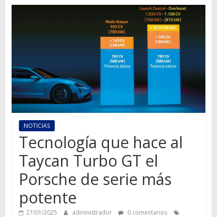
Autos,
camiones,
motos,
información
del
mundo
del
transporte
NOTICIAS
Tecnología que hace al
Taycan Turbo GT el
Porsche de serie más
potente
27/01/2025
administrador
0 comentarios