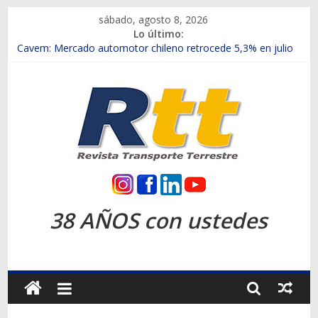
Saltar
sábado, agosto 8, 2026
al
Lo último:
contenido
Chile es el primer mercado internacional en lanzar la nueva
Maxus T70
Cavem: Mercado automotor chileno retrocede 5,3% en julio
Salfa suma vehículos electrificados de Chevrolet en el Biobío
Samex amplía su red con nuevas sucursales en Rancagua y
Copiapó
SINOTRUK Pick-ups presentó la recién estrenada Bolden en
la Expo Compras Públicas 2026
Rtt
Revista
38 AÑOS con ustedes
Transporte
Terrestre