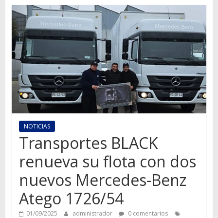
Autos,
camiones,
motos,
información
del
mundo
del
transporte
NOTICIAS
Transportes BLACK
renueva su flota con dos
nuevos Mercedes-Benz
Atego 1726/54
01/09/2025
administrador
0 comentarios