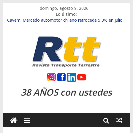
Saltar
domingo, agosto 9, 2026
al
Lo último:
contenido
Chile es el primer mercado internacional en lanzar la nueva
Maxus T70
Cavem: Mercado automotor chileno retrocede 5,3% en julio
Salfa suma vehículos electrificados de Chevrolet en el Biobío
Samex amplía su red con nuevas sucursales en Rancagua y
Copiapó
SINOTRUK Pick-ups presentó la recién estrenada Bolden en
la Expo Compras Públicas 2026
Rtt
Revista
38 AÑOS con ustedes
Transporte
Terrestre