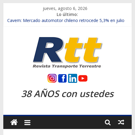
Saltar
jueves, agosto 6, 2026
al
Lo último:
Chile es el primer mercado internacional en lanzar la nueva
contenido
Maxus T70
Cavem: Mercado automotor chileno retrocede 5,3% en julio
Salfa suma vehículos electrificados de Chevrolet en el Biobío
Samex amplía su red con nuevas sucursales en Rancagua y
Copiapó
SINOTRUK Pick-ups presentó la recién estrenada Bolden en
la Expo Compras Públicas 2026
Rtt
Revista
38 AÑOS con ustedes
Transporte
Terrestre