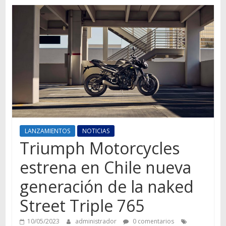
Autos,
camiones,
motos,
información
del
mundo
del
transporte
LANZAMIENTOS
NOTICIAS
Triumph Motorcycles
estrena en Chile nueva
generación de la naked
Street Triple 765
10/05/2023
administrador
0 comentarios