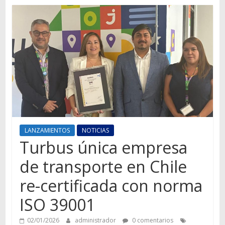
Autos,
camiones,
motos,
información
del
mundo
del
transporte
LANZAMIENTOS
NOTICIAS
Turbus única empresa
de transporte en Chile
re-certificada con norma
ISO 39001
02/01/2026
administrador
0 comentarios