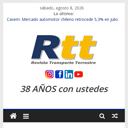
Saltar
sábado, agosto 8, 2026
al
Lo último:
contenido
Chile es el primer mercado internacional en lanzar la nueva
Maxus T70
Cavem: Mercado automotor chileno retrocede 5,3% en julio
Salfa suma vehículos electrificados de Chevrolet en el Biobío
Samex amplía su red con nuevas sucursales en Rancagua y
Copiapó
SINOTRUK Pick-ups presentó la recién estrenada Bolden en
la Expo Compras Públicas 2026
Rtt
Revista
38 AÑOS con ustedes
Transporte
Terrestre