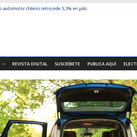
 automotor chileno retrocede 5,3% en julio
ulos electrificados de Chevrolet en el Biobío
u red con nuevas sucursales en Rancagua y Copiapó
ps presentó la recién estrenada Bolden en la Expo Compras Públic
mer mercado internacional en lanzar la nueva Maxus T70
T
REVISTA DIGITAL
SUSCRÍBETE
PUBLICA AQUÍ
ELECT