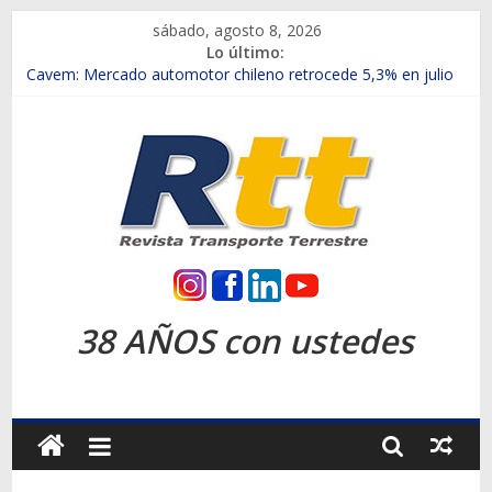
Saltar
sábado, agosto 8, 2026
al
Lo último:
contenido
Chile es el primer mercado internacional en lanzar la nueva
Maxus T70
Cavem: Mercado automotor chileno retrocede 5,3% en julio
Salfa suma vehículos electrificados de Chevrolet en el Biobío
Samex amplía su red con nuevas sucursales en Rancagua y
Copiapó
SINOTRUK Pick-ups presentó la recién estrenada Bolden en
la Expo Compras Públicas 2026
Rtt
Revista
38 AÑOS con ustedes
Transporte
Terrestre