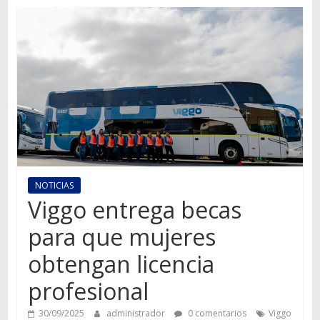
Autos,
camiones,
motos,
información
del
mundo
del
transporte
NOTICIAS
Viggo entrega becas
para que mujeres
obtengan licencia
profesional
30/09/2025
administrador
0 comentarios
Viggo