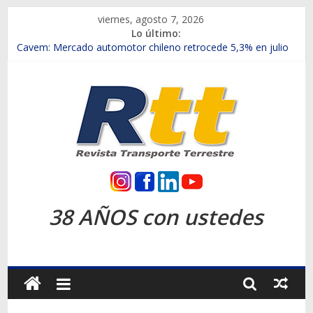
Saltar
viernes, agosto 7, 2026
al
Lo último:
contenido
Chile es el primer mercado internacional en lanzar la nueva
Maxus T70
Cavem: Mercado automotor chileno retrocede 5,3% en julio
Salfa suma vehículos electrificados de Chevrolet en el Biobío
Samex amplía su red con nuevas sucursales en Rancagua y
Copiapó
SINOTRUK Pick-ups presentó la recién estrenada Bolden en
la Expo Compras Públicas 2026
Rtt
Revista
38 AÑOS con ustedes
Transporte
Terrestre