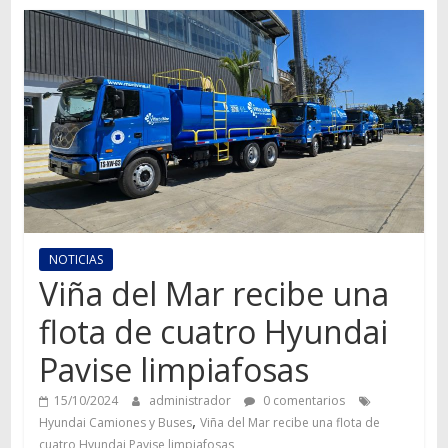
Autos,
camiones,
motos,
información
del
mundo
del
transporte
NOTICIAS
Viña del Mar recibe una
flota de cuatro Hyundai
Pavise limpiafosas
15/10/2024
administrador
0 comentarios
,
Hyundai Camiones y Buses
Viña del Mar recibe una flota de
cuatro Hyundai Pavise limpiafosas