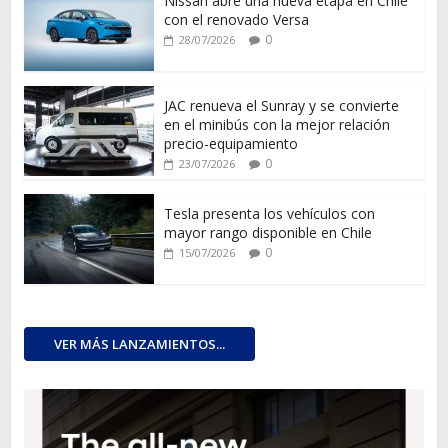
Nissan abre una nueva etapa en Chile
con el renovado Versa
0
28/07/2026
JAC renueva el Sunray y se convierte
en el minibús con la mejor relación
precio-equipamiento
0
23/07/2026
Tesla presenta los vehículos con
mayor rango disponible en Chile
0
15/07/2026
VER MÁS LANZAMIENTOS...