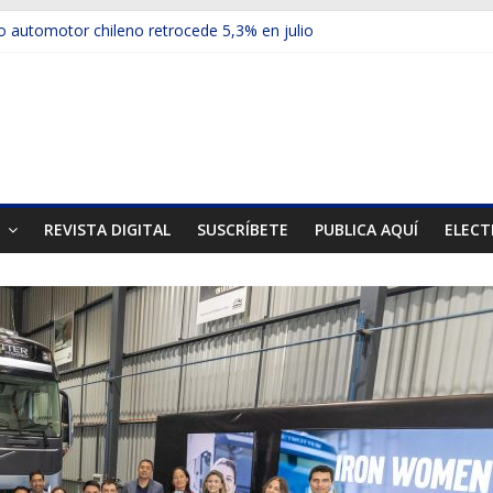
 automotor chileno retrocede 5,3% en julio
ulos electrificados de Chevrolet en el Biobío
u red con nuevas sucursales en Rancagua y Copiapó
ps presentó la recién estrenada Bolden en la Expo Compras Públic
mer mercado internacional en lanzar la nueva Maxus T70
T
REVISTA DIGITAL
SUSCRÍBETE
PUBLICA AQUÍ
ELECT