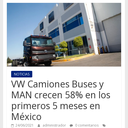
Autos,
camiones,
motos,
información
del
mundo
del
transporte
NOTICIAS
VW Camiones Buses y
MAN crecen 58% en los
primeros 5 meses en
México
24/06/2021
administrador
0 comentarios