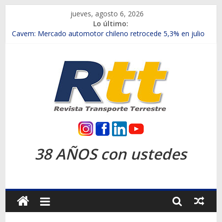
Saltar
jueves, agosto 6, 2026
al
Lo último:
contenido
Chile es el primer mercado internacional en lanzar la nueva
Maxus T70
Cavem: Mercado automotor chileno retrocede 5,3% en julio
Salfa suma vehículos electrificados de Chevrolet en el Biobío
Samex amplía su red con nuevas sucursales en Rancagua y
Copiapó
SINOTRUK Pick-ups presentó la recién estrenada Bolden en
la Expo Compras Públicas 2026
Rtt
Revista
38 AÑOS con ustedes
Transporte
Terrestre