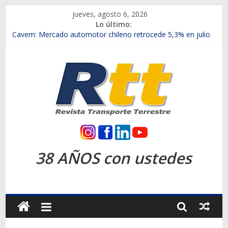
Saltar
jueves, agosto 6, 2026
al
Lo último:
contenido
Chile es el primer mercado internacional en lanzar la nueva
Maxus T70
Cavem: Mercado automotor chileno retrocede 5,3% en julio
Salfa suma vehículos electrificados de Chevrolet en el Biobío
Samex amplía su red con nuevas sucursales en Rancagua y
Copiapó
SINOTRUK Pick-ups presentó la recién estrenada Bolden en
la Expo Compras Públicas 2026
Rtt
Revista
38 AÑOS con ustedes
Transporte
Terrestre