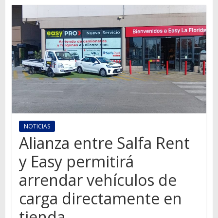
Autos,
camiones,
motos,
información
del
mundo
del
transporte
NOTICIAS
Alianza entre Salfa Rent
y Easy permitirá
arrendar vehículos de
carga directamente en
tienda