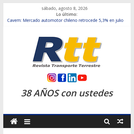
Saltar
sábado, agosto 8, 2026
al
Lo último:
contenido
Chile es el primer mercado internacional en lanzar la nueva
Maxus T70
Cavem: Mercado automotor chileno retrocede 5,3% en julio
Salfa suma vehículos electrificados de Chevrolet en el Biobío
Samex amplía su red con nuevas sucursales en Rancagua y
Copiapó
SINOTRUK Pick-ups presentó la recién estrenada Bolden en
la Expo Compras Públicas 2026
Rtt
Revista
38 AÑOS con ustedes
Transporte
Terrestre