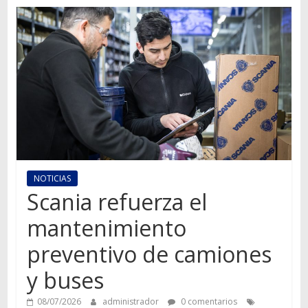
Autos,
camiones,
motos,
información
del
mundo
del
transporte
NOTICIAS
Scania refuerza el
mantenimiento
preventivo de camiones
y buses
08/07/2026
administrador
0 comentarios