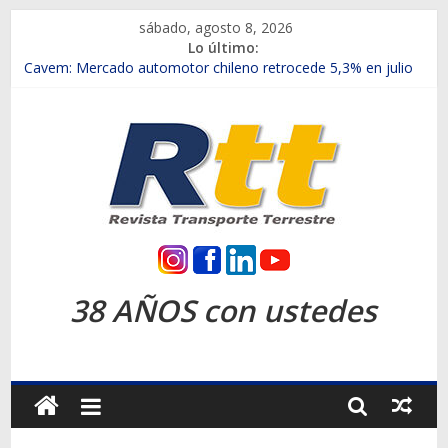
Saltar
sábado, agosto 8, 2026
al
Lo último:
contenido
Chile es el primer mercado internacional en lanzar la nueva
Maxus T70
Cavem: Mercado automotor chileno retrocede 5,3% en julio
Salfa suma vehículos electrificados de Chevrolet en el Biobío
Samex amplía su red con nuevas sucursales en Rancagua y
Copiapó
SINOTRUK Pick-ups presentó la recién estrenada Bolden en
la Expo Compras Públicas 2026
Rtt
Revista
38 AÑOS con ustedes
Transporte
Terrestre