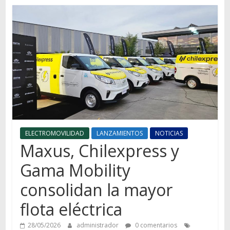
Autos,
camiones,
motos,
información
del
mundo
del
transporte
ELECTROMOVILIDAD
LANZAMIENTOS
NOTICIAS
Maxus, Chilexpress y
Gama Mobility
consolidan la mayor
flota eléctrica
28/05/2026
administrador
0 comentarios