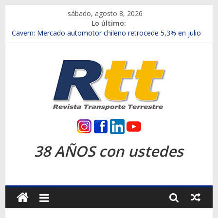
Saltar
sábado, agosto 8, 2026
al
Lo último:
contenido
Chile es el primer mercado internacional en lanzar la nueva
Maxus T70
Cavem: Mercado automotor chileno retrocede 5,3% en julio
Salfa suma vehículos electrificados de Chevrolet en el Biobío
Samex amplía su red con nuevas sucursales en Rancagua y
Copiapó
SINOTRUK Pick-ups presentó la recién estrenada Bolden en
la Expo Compras Públicas 2026
Rtt
Revista
38 AÑOS con ustedes
Transporte
Terrestre