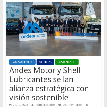
Autos,
camiones,
motos,
información
del
mundo
del
transporte
LANZAMIENTOS
NOTICIAS
SUSTENTABLE
Andes Motor y Shell
Lubricantes sellan
alianza estratégica con
visión sostenible
22/12/2025
administrador
0 comentarios