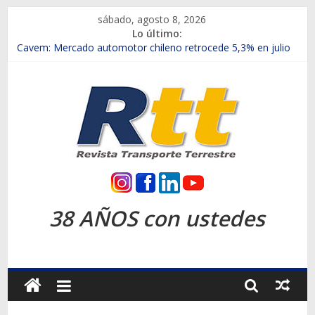
Saltar
sábado, agosto 8, 2026
al
Lo último:
contenido
Chile es el primer mercado internacional en lanzar la nueva
Maxus T70
Cavem: Mercado automotor chileno retrocede 5,3% en julio
Salfa suma vehículos electrificados de Chevrolet en el Biobío
Samex amplía su red con nuevas sucursales en Rancagua y
Copiapó
SINOTRUK Pick-ups presentó la recién estrenada Bolden en
la Expo Compras Públicas 2026
Rtt
Revista
38 AÑOS con ustedes
Transporte
Terrestre