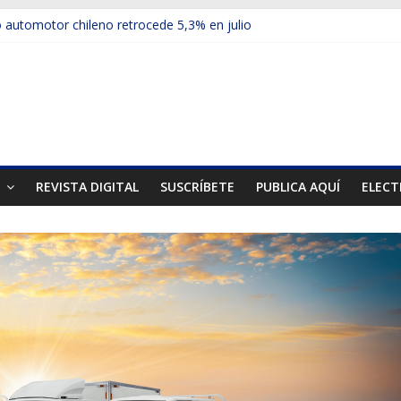
automotor chileno retrocede 5,3% en julio
ulos electrificados de Chevrolet en el Biobío
 red con nuevas sucursales en Rancagua y Copiapó
ps presentó la recién estrenada Bolden en la Expo Compras Pública
er mercado internacional en lanzar la nueva Maxus T70
T
REVISTA DIGITAL
SUSCRÍBETE
PUBLICA AQUÍ
ELECT