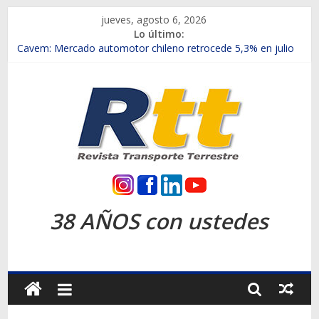
Saltar
jueves, agosto 6, 2026
al
Lo último:
Chile es el primer mercado internacional en lanzar la nueva
contenido
Maxus T70
Cavem: Mercado automotor chileno retrocede 5,3% en julio
Salfa suma vehículos electrificados de Chevrolet en el Biobío
Samex amplía su red con nuevas sucursales en Rancagua y
Copiapó
SINOTRUK Pick-ups presentó la recién estrenada Bolden en
la Expo Compras Públicas 2026
Rtt
Revista
38 AÑOS con ustedes
Transporte
Terrestre