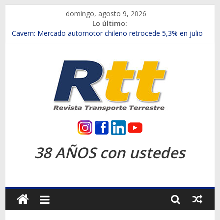
Saltar
domingo, agosto 9, 2026
al
Lo último:
contenido
Chile es el primer mercado internacional en lanzar la nueva
Maxus T70
Cavem: Mercado automotor chileno retrocede 5,3% en julio
Salfa suma vehículos electrificados de Chevrolet en el Biobío
Samex amplía su red con nuevas sucursales en Rancagua y
Copiapó
SINOTRUK Pick-ups presentó la recién estrenada Bolden en
la Expo Compras Públicas 2026
Rtt
Revista
38 AÑOS con ustedes
Transporte
Terrestre