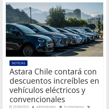
Autos,
camiones,
motos,
información
del
mundo
del
transporte
NOTICIAS
Astara Chile contará con
descuentos increíbles en
vehículos eléctricos y
convencionales
03/06/2024
administrador
0 comentarios