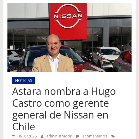
Autos,
camiones,
motos,
información
del
mundo
del
transporte
NOTICIAS
Astara nombra a Hugo
Castro como gerente
general de Nissan en
Chile
18/05/2026
administrador
0 comentarios