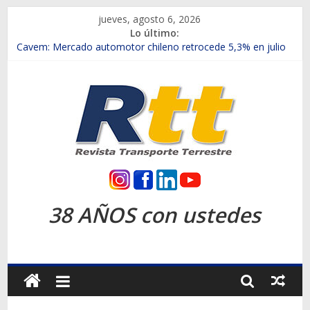
Saltar
jueves, agosto 6, 2026
al
Lo último:
contenido
Chile es el primer mercado internacional en lanzar la nueva
Maxus T70
Cavem: Mercado automotor chileno retrocede 5,3% en julio
Salfa suma vehículos electrificados de Chevrolet en el Biobío
Samex amplía su red con nuevas sucursales en Rancagua y
Copiapó
SINOTRUK Pick-ups presentó la recién estrenada Bolden en
la Expo Compras Públicas 2026
Rtt
Revista
38 AÑOS con ustedes
Transporte
Terrestre