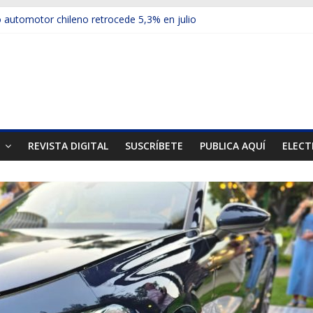
automotor chileno retrocede 5,3% en julio
ulos electrificados de Chevrolet en el Biobío
 red con nuevas sucursales en Rancagua y Copiapó
ps presentó la recién estrenada Bolden en la Expo Compras Pública
er mercado internacional en lanzar la nueva Maxus T70
T
REVISTA DIGITAL
SUSCRÍBETE
PUBLICA AQUÍ
ELECT