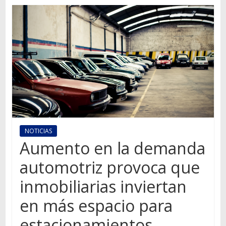
Autos,
camiones,
motos,
información
del
mundo
del
transporte
NOTICIAS
Aumento en la demanda
automotriz provoca que
inmobiliarias inviertan
en más espacio para
estacionamientos