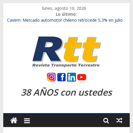
Saltar
lunes, agosto 10, 2026
al
Lo último:
contenido
Chile es el primer mercado internacional en lanzar la nueva
Maxus T70
Cavem: Mercado automotor chileno retrocede 5,3% en julio
Salfa suma vehículos electrificados de Chevrolet en el Biobío
Samex amplía su red con nuevas sucursales en Rancagua y
Copiapó
SINOTRUK Pick-ups presentó la recién estrenada Bolden en
la Expo Compras Públicas 2026
Rtt
Revista
38 AÑOS con ustedes
Transporte
Terrestre