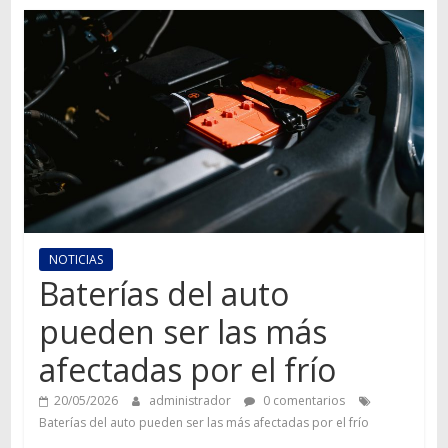
Autos,
camiones,
motos,
información
del
mundo
del
transporte
NOTICIAS
Baterías del auto
pueden ser las más
afectadas por el frío
20/05/2026
administrador
0 comentarios
Baterías del auto pueden ser las más afectadas por el frío