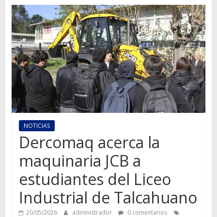
Autos,
camiones,
motos,
información
del
mundo
del
transporte
NOTICIAS
Dercomaq acerca la
maquinaria JCB a
estudiantes del Liceo
Industrial de Talcahuano
20/05/2026
administrador
0 comentarios