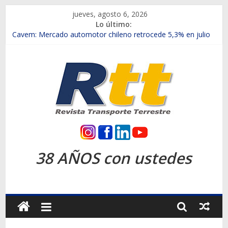
Saltar
jueves, agosto 6, 2026
al
Lo último:
contenido
Chile es el primer mercado internacional en lanzar la nueva
Maxus T70
Cavem: Mercado automotor chileno retrocede 5,3% en julio
Salfa suma vehículos electrificados de Chevrolet en el Biobío
Samex amplía su red con nuevas sucursales en Rancagua y
Copiapó
SINOTRUK Pick-ups presentó la recién estrenada Bolden en
la Expo Compras Públicas 2026
Rtt
Revista
38 AÑOS con ustedes
Transporte
Terrestre