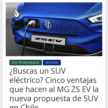
Autos,
camiones,
motos,
información
del
mundo
del
transporte
ELECTROMOVILIDAD
NOTICIAS
¿Buscas un SUV
eléctrico? Cinco ventajas
que hacen al MG ZS EV la
nueva propuesta de SUV
en Chile