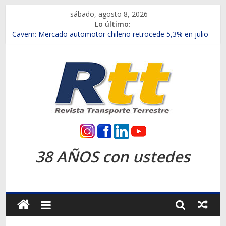
Saltar
sábado, agosto 8, 2026
al
Lo último:
contenido
Chile es el primer mercado internacional en lanzar la nueva
Maxus T70
Cavem: Mercado automotor chileno retrocede 5,3% en julio
Salfa suma vehículos electrificados de Chevrolet en el Biobío
Samex amplía su red con nuevas sucursales en Rancagua y
Copiapó
SINOTRUK Pick-ups presentó la recién estrenada Bolden en
la Expo Compras Públicas 2026
Rtt
Revista
38 AÑOS con ustedes
Transporte
Terrestre