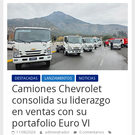
Autos,
camiones,
motos,
información
del
mundo
del
transporte
DESTACADAS
LANZAMIENTOS
NOTICIAS
Camiones Chevrolet
consolida su liderazgo
en ventas con su
portafolio Euro VI
11/06/2026
administrador
0 comentarios