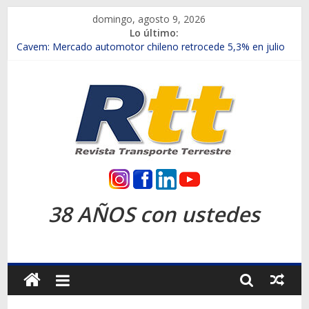
Saltar
domingo, agosto 9, 2026
al
Lo último:
contenido
Chile es el primer mercado internacional en lanzar la nueva
Maxus T70
Cavem: Mercado automotor chileno retrocede 5,3% en julio
Salfa suma vehículos electrificados de Chevrolet en el Biobío
Samex amplía su red con nuevas sucursales en Rancagua y
Copiapó
SINOTRUK Pick-ups presentó la recién estrenada Bolden en
la Expo Compras Públicas 2026
Rtt
Revista
38 AÑOS con ustedes
Transporte
Terrestre