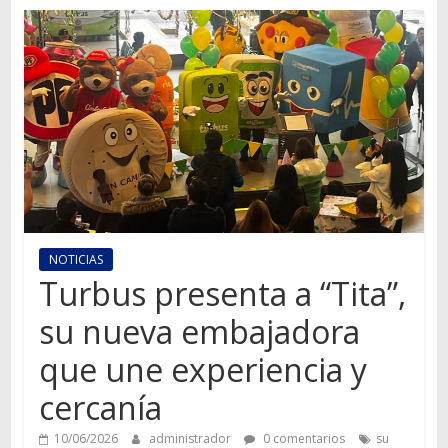
Autos,
camiones,
motos,
información
del
mundo
del
transporte
NOTICIAS
Turbus presenta a “Tita”,
su nueva embajadora
que une experiencia y
cercanía
10/06/2026
administrador
0 comentarios
su