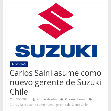
Autos,
camiones,
motos,
información
del
mundo
del
transporte
NOTICIAS
Carlos Saini asume como
nuevo gerente de Suzuki
Chile
17/06/2026
administrador
0 comentarios
Carlos Saini asume como nuevo gerente de Suzuki Chile