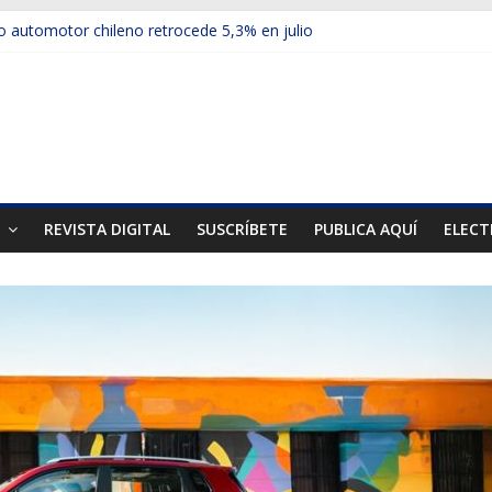
 automotor chileno retrocede 5,3% en julio
ulos electrificados de Chevrolet en el Biobío
u red con nuevas sucursales en Rancagua y Copiapó
ps presentó la recién estrenada Bolden en la Expo Compras Públic
mer mercado internacional en lanzar la nueva Maxus T70
T
REVISTA DIGITAL
SUSCRÍBETE
PUBLICA AQUÍ
ELECT