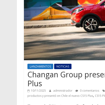
LANZAMIENTOS
NOTICIAS
Changan Group presen
Plus
10/11/2025
administrador
0 comentarios
,
productos y presentó en Chile el nuevo CS15 Plus
CS15 Pl