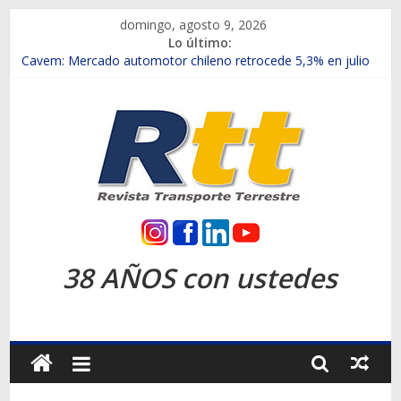
Saltar
domingo, agosto 9, 2026
al
Lo último:
contenido
Chile es el primer mercado internacional en lanzar la nueva
Maxus T70
Cavem: Mercado automotor chileno retrocede 5,3% en julio
Salfa suma vehículos electrificados de Chevrolet en el Biobío
Samex amplía su red con nuevas sucursales en Rancagua y
Copiapó
SINOTRUK Pick-ups presentó la recién estrenada Bolden en
la Expo Compras Públicas 2026
Rtt
Revista
38 AÑOS con ustedes
Transporte
Terrestre