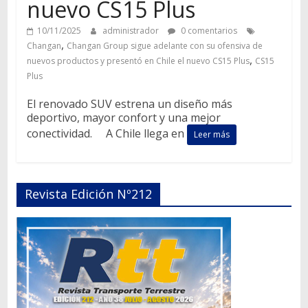
nuevo CS15 Plus
10/11/2025
administrador
0 comentarios
,
Changan
Changan Group sigue adelante con su ofensiva de
,
nuevos productos y presentó en Chile el nuevo CS15 Plus
CS15
Plus
El renovado SUV estrena un diseño más
deportivo, mayor confort y una mejor
conectividad. A Chile llega en
Leer más
Revista Edición Nº212