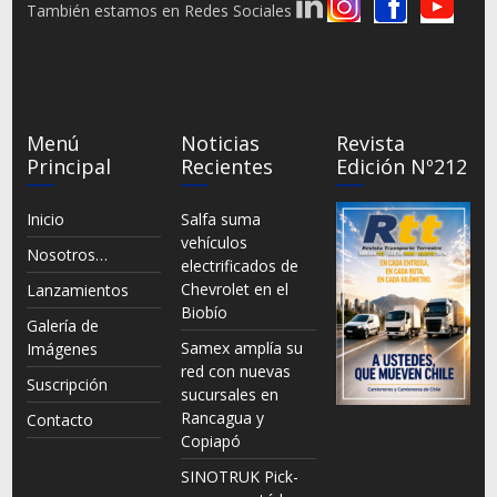
También estamos en Redes Sociales
Menú
Noticias
Revista
Principal
Recientes
Edición Nº212
Inicio
Salfa suma
vehículos
Nosotros…
electrificados de
Chevrolet en el
Lanzamientos
Biobío
Galería de
Samex amplía su
Imágenes
red con nuevas
Suscripción
sucursales en
Rancagua y
Contacto
Copiapó
SINOTRUK Pick-