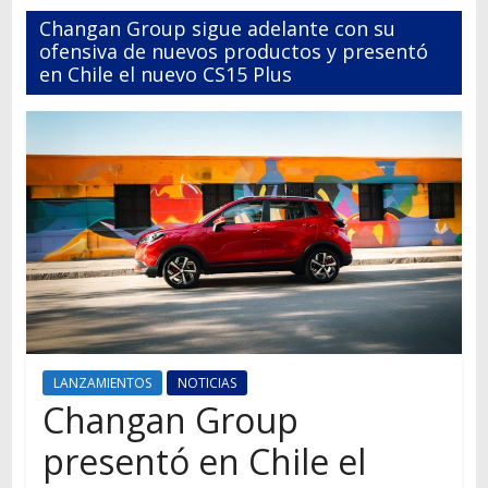
Autos,
Changan Group sigue adelante con su
camiones,
ofensiva de nuevos productos y presentó
motos,
en Chile el nuevo CS15 Plus
información
del
mundo
del
transporte
LANZAMIENTOS
NOTICIAS
Changan Group
presentó en Chile el