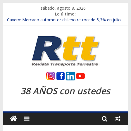
Saltar
sábado, agosto 8, 2026
al
Lo último:
contenido
Chile es el primer mercado internacional en lanzar la nueva
Maxus T70
Cavem: Mercado automotor chileno retrocede 5,3% en julio
Salfa suma vehículos electrificados de Chevrolet en el Biobío
Samex amplía su red con nuevas sucursales en Rancagua y
Copiapó
SINOTRUK Pick-ups presentó la recién estrenada Bolden en
la Expo Compras Públicas 2026
Rtt
Revista
38 AÑOS con ustedes
Transporte
Terrestre