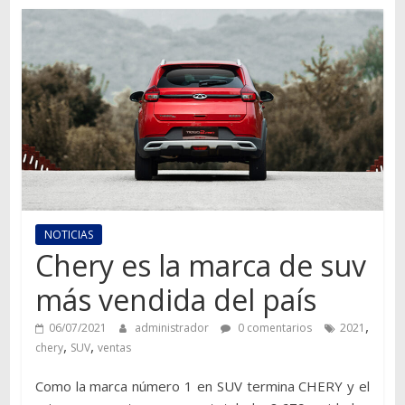
Autos,
camiones,
motos,
información
del
mundo
del
transporte
NOTICIAS
Chery es la marca de suv
más vendida del país
,
06/07/2021
administrador
0 comentarios
2021
,
,
chery
SUV
ventas
Como la marca número 1 en SUV termina CHERY y el