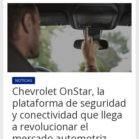
Autos,
camiones,
motos,
información
del
mundo
del
transporte
NOTICIAS
Chevrolet OnStar, la
plataforma de seguridad
y conectividad que llega
a revolucionar el
mercado automotriz