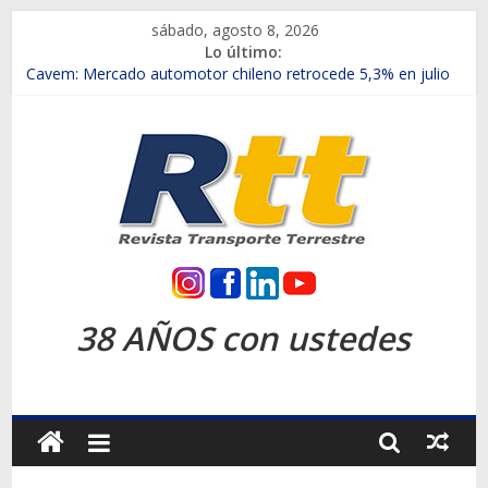
Saltar
sábado, agosto 8, 2026
al
Lo último:
contenido
Chile es el primer mercado internacional en lanzar la nueva
Maxus T70
Cavem: Mercado automotor chileno retrocede 5,3% en julio
Salfa suma vehículos electrificados de Chevrolet en el Biobío
Samex amplía su red con nuevas sucursales en Rancagua y
Copiapó
SINOTRUK Pick-ups presentó la recién estrenada Bolden en
la Expo Compras Públicas 2026
Rtt
Revista
38 AÑOS con ustedes
Transporte
Terrestre