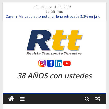
Saltar
sábado, agosto 8, 2026
al
Lo último:
contenido
Chile es el primer mercado internacional en lanzar la nueva
Maxus T70
Cavem: Mercado automotor chileno retrocede 5,3% en julio
Salfa suma vehículos electrificados de Chevrolet en el Biobío
Samex amplía su red con nuevas sucursales en Rancagua y
Copiapó
SINOTRUK Pick-ups presentó la recién estrenada Bolden en
la Expo Compras Públicas 2026
Rtt
Revista
38 AÑOS con ustedes
Transporte
Terrestre