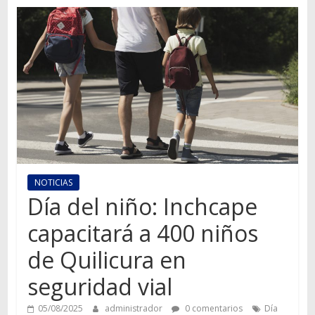
Autos,
camiones,
motos,
información
del
mundo
del
transporte
NOTICIAS
Día del niño: Inchcape
capacitará a 400 niños
de Quilicura en
seguridad vial
05/08/2025
administrador
0 comentarios
Día