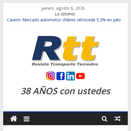
Saltar
jueves, agosto 6, 2026
al
Lo último:
contenido
Chile es el primer mercado internacional en lanzar la nueva
Maxus T70
Cavem: Mercado automotor chileno retrocede 5,3% en julio
Salfa suma vehículos electrificados de Chevrolet en el Biobío
Samex amplía su red con nuevas sucursales en Rancagua y
Copiapó
SINOTRUK Pick-ups presentó la recién estrenada Bolden en
la Expo Compras Públicas 2026
Rtt
Revista
38 AÑOS con ustedes
Transporte
Terrestre