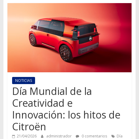
Autos,
camiones,
motos,
información
del
mundo
del
transporte
NOTICIAS
Día Mundial de la
Creatividad e
Innovación: los hitos de
Citroën
21/04/2026
administrador
0 comentarios
Día