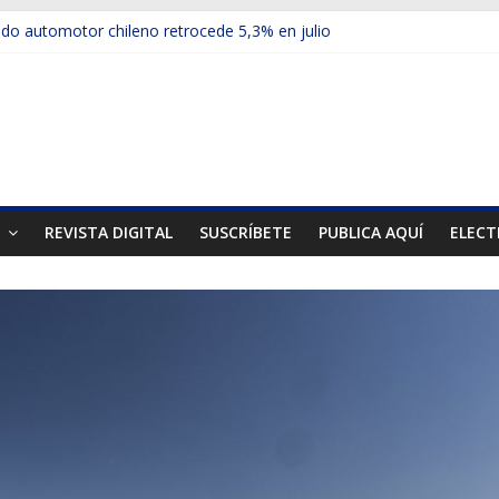
o automotor chileno retrocede 5,3% en julio
ículos electrificados de Chevrolet en el Biobío
su red con nuevas sucursales en Rancagua y Copiapó
-ups presentó la recién estrenada Bolden en la Expo Compras Públi
rimer mercado internacional en lanzar la nueva Maxus T70
T
REVISTA DIGITAL
SUSCRÍBETE
PUBLICA AQUÍ
ELECT