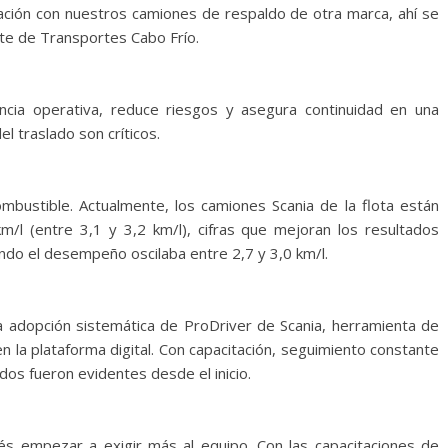
aración con nuestros camiones de respaldo de otra marca, ahí se
nte de Transportes Cabo Frío.
ncia operativa, reduce riesgos y asegura continuidad en una
l traslado son críticos.
mbustible. Actualmente, los camiones Scania de la flota están
m/l (entre 3,1 y 3,2 km/l), cifras que mejoran los resultados
uando el desempeño oscilaba entre 2,7 y 3,0 km/l.
a adopción sistemática de ProDriver de Scania, herramienta de
n la plataforma digital. Con capacitación, seguimiento constante
dos fueron evidentes desde el inicio.
és empezar a exigir más al equipo. Con las capacitaciones de