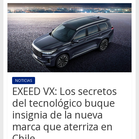
Autos,
camiones,
motos,
información
del
mundo
del
transporte
NOTICIAS
EXEED VX: Los secretos
del tecnológico buque
insignia de la nueva
marca que aterriza en
Chile