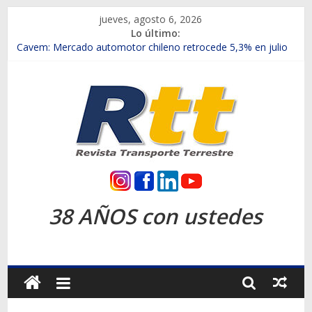
Saltar
jueves, agosto 6, 2026
al
Lo último:
contenido
Chile es el primer mercado internacional en lanzar la nueva
Maxus T70
Cavem: Mercado automotor chileno retrocede 5,3% en julio
Salfa suma vehículos electrificados de Chevrolet en el Biobío
Samex amplía su red con nuevas sucursales en Rancagua y
Copiapó
SINOTRUK Pick-ups presentó la recién estrenada Bolden en
la Expo Compras Públicas 2026
Rtt
Revista
38 AÑOS con ustedes
Transporte
Terrestre