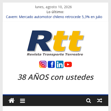
Saltar
lunes, agosto 10, 2026
al
Lo último:
contenido
Chile es el primer mercado internacional en lanzar la nueva
Maxus T70
Cavem: Mercado automotor chileno retrocede 5,3% en julio
Salfa suma vehículos electrificados de Chevrolet en el Biobío
Samex amplía su red con nuevas sucursales en Rancagua y
Copiapó
SINOTRUK Pick-ups presentó la recién estrenada Bolden en
la Expo Compras Públicas 2026
Rtt
Revista
38 AÑOS con ustedes
Transporte
Terrestre