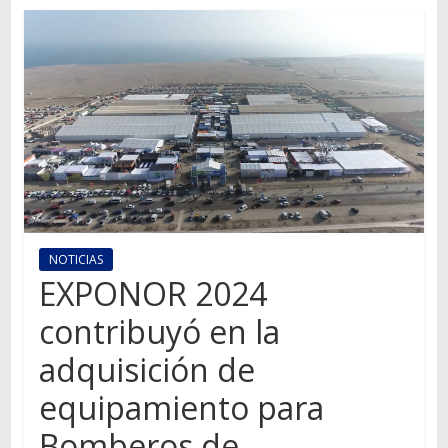
Autos,
camiones,
motos,
información
del
mundo
del
transporte
NOTICIAS
EXPONOR 2024
contribuyó en la
adquisición de
equipamiento para
Bomberos de