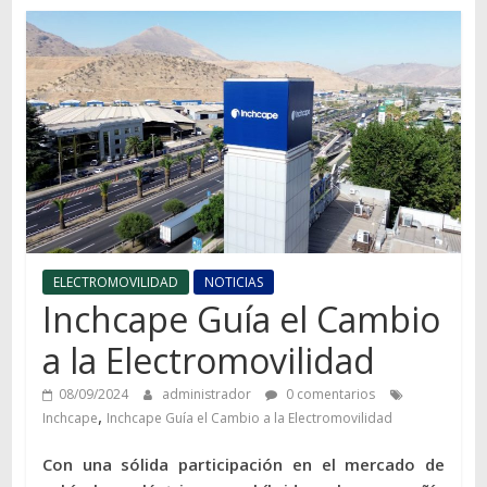
Autos,
camiones,
motos,
información
del
mundo
del
transporte
ELECTROMOVILIDAD
NOTICIAS
Inchcape Guía el Cambio
a la Electromovilidad
08/09/2024
administrador
0 comentarios
,
Inchcape
Inchcape Guía el Cambio a la Electromovilidad
Con una sólida participación en el mercado de