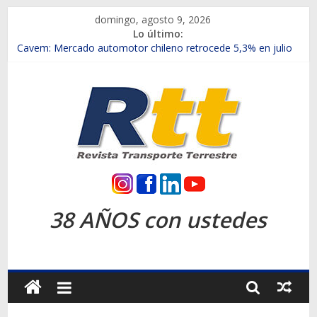
Saltar
domingo, agosto 9, 2026
al
Lo último:
contenido
Chile es el primer mercado internacional en lanzar la nueva
Maxus T70
Cavem: Mercado automotor chileno retrocede 5,3% en julio
Salfa suma vehículos electrificados de Chevrolet en el Biobío
Samex amplía su red con nuevas sucursales en Rancagua y
Copiapó
SINOTRUK Pick-ups presentó la recién estrenada Bolden en
la Expo Compras Públicas 2026
Rtt
Revista
38 AÑOS con ustedes
Transporte
Terrestre