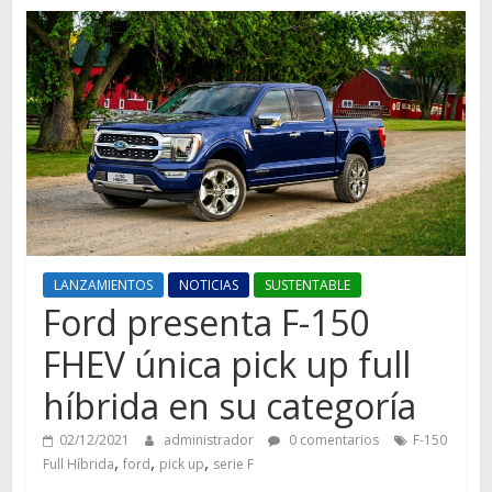
Autos,
camiones,
motos,
información
del
mundo
del
transporte
LANZAMIENTOS
NOTICIAS
SUSTENTABLE
Ford presenta F-150
FHEV única pick up full
híbrida en su categoría
02/12/2021
administrador
0 comentarios
F-150
,
,
,
Full Híbrida
ford
pick up
serie F