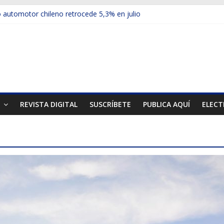
automotor chileno retrocede 5,3% en julio
ulos electrificados de Chevrolet en el Biobío
 red con nuevas sucursales en Rancagua y Copiapó
ps presentó la recién estrenada Bolden en la Expo Compras Pública
er mercado internacional en lanzar la nueva Maxus T70
T
REVISTA DIGITAL
SUSCRÍBETE
PUBLICA AQUÍ
ELECT