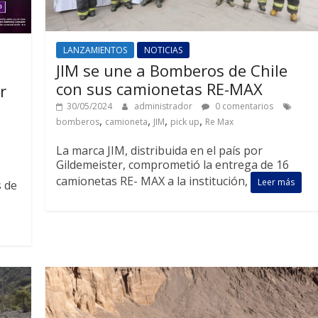
LANZAMIENTOS
NOTICIAS
JIM se une a Bomberos de Chile
con sus camionetas RE-MAX
r
30/05/2024
administrador
0 comentarios
,
,
,
,
bomberos
camioneta
JIM
pick up
Re Max
La marca JIM, distribuida en el país por
Gildemeister, comprometió la entrega de 16
camionetas RE- MAX a la institución,
Leer más
 de