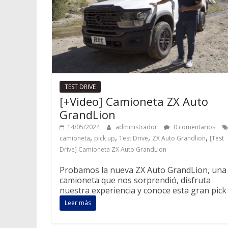
TEST DRIVE
[+Video] Camioneta ZX Auto
GrandLion
14/05/2024
administrador
0 comentarios
,
,
,
,
camioneta
pick up
Test Drive
ZX Auto Grandlion
[Test
Drive] Camioneta ZX Auto GrandLion
Probamos la nueva ZX Auto GrandLion, una
camioneta que nos sorprendió, disfruta
nuestra experiencia y conoce esta gran pick
Leer más