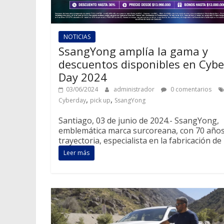
NOTICIAS
SsangYong amplía la gama y
descuentos disponibles en Cybe
Day 2024
03/06/2024
administrador
0 comentarios
,
,
Cyberday
pick up
SsangYong
Santiago, 03 de junio de 2024.- SsangYong,
emblemática marca surcoreana, con 70 años
trayectoria, especialista en la fabricación de
Leer más