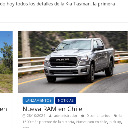
do hoy todos los detalles de la Kia Tasman, la primera
LANZAMIENTOS
NOTICIAS
 en
Nueva RAM en Chile
28/10/2024
administrador
0 comentarios
la
,
,
,
1500 más potente de la historia
Nueva ram en chile
pick up