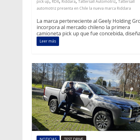
,
,
,
,
pick up
RD6
Riddara
Tattersall Automotriz
Tattersall
automotriz presenta en Chile la nueva marca Riddara
La marca perteneciente al Geely Holding Gr
incorpora al mercado chileno la primera
camioneta pick up que fue concebida, diseñ
Leer más
NOTICIAS
TEST DRIVE