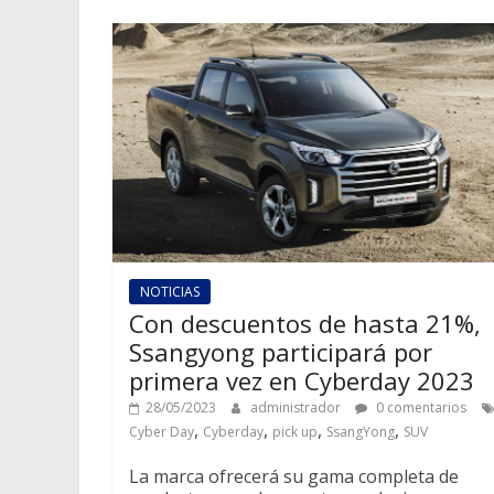
NOTICIAS
Con descuentos de hasta 21%,
Ssangyong participará por
primera vez en Cyberday 2023
28/05/2023
administrador
0 comentarios
,
,
,
,
Cyber Day
Cyberday
pick up
SsangYong
SUV
La marca ofrecerá su gama completa de