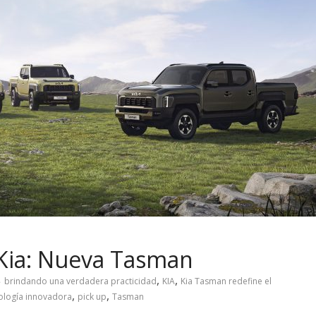
 Kia: Nueva Tasman
,
,
brindando una verdadera practicidad
KIA
Kia Tasman redefine el
,
,
ología innovadora
pick up
Tasman