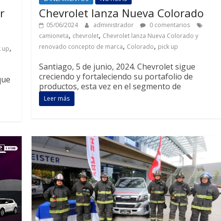
r
Chevrolet lanza Nueva Colorado
05/06/2024
administrador
0 comentarios
,
,
camioneta
chevrolet
Chevrolet lanza Nueva Colorado y
,
,
,
renovado concepto de marca
Colorado
pick up
k up
Santiago, 5 de junio, 2024. Chevrolet sigue
creciendo y fortaleciendo su portafolio de
que
productos, esta vez en el segmento de
Leer más