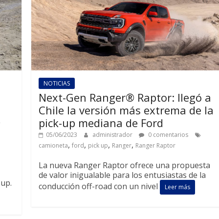
NOTICIAS
Next-Gen Ranger® Raptor: llegó a
Chile la versión más extrema de la
pick-up mediana de Ford
05/06/2023
administrador
0 comentarios
,
,
,
,
camioneta
ford
pick up
Ranger
Ranger Raptor
La nueva Ranger Raptor ofrece una propuesta
de valor inigualable para los entusiastas de la
 up.
conducción off-road con un nivel
Leer más