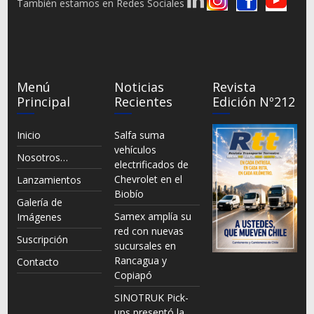
También estamos en Redes Sociales
Menú
Noticias
Revista
Principal
Recientes
Edición Nº212
Inicio
Salfa suma
vehículos
Nosotros…
electrificados de
Chevrolet en el
Lanzamientos
Biobío
Galería de
Samex amplía su
Imágenes
red con nuevas
Suscripción
sucursales en
Rancagua y
Contacto
Copiapó
SINOTRUK Pick-
ups presentó la