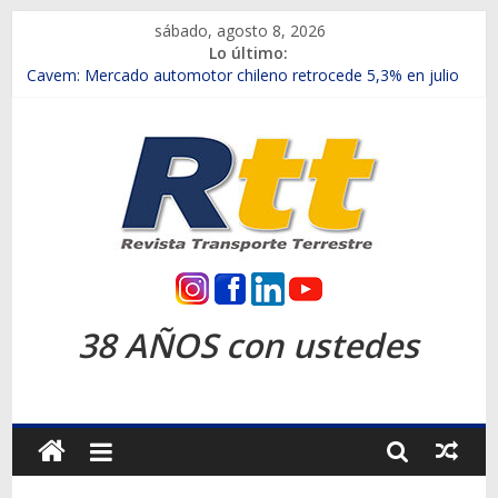
Saltar
sábado, agosto 8, 2026
al
Lo último:
contenido
Chile es el primer mercado internacional en lanzar la nueva
Maxus T70
Cavem: Mercado automotor chileno retrocede 5,3% en julio
Salfa suma vehículos electrificados de Chevrolet en el Biobío
Samex amplía su red con nuevas sucursales en Rancagua y
Copiapó
SINOTRUK Pick-ups presentó la recién estrenada Bolden en
la Expo Compras Públicas 2026
Rtt
Revista
38 AÑOS con ustedes
Transporte
Terrestre