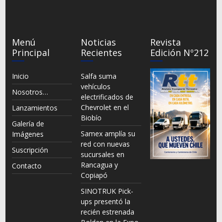
Menú
Noticias
Revista
Principal
Recientes
Edición Nº212
Inicio
Salfa suma
vehículos
Nosotros…
electrificados de
Chevrolet en el
Lanzamientos
Biobío
Galería de
Samex amplía su
Imágenes
red con nuevas
Suscripción
sucursales en
Rancagua y
Contacto
Copiapó
SINOTRUK Pick-
ups presentó la
recién estrenada