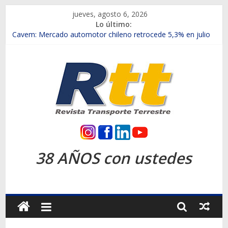
Saltar
jueves, agosto 6, 2026
al
Lo último:
contenido
Chile es el primer mercado internacional en lanzar la nueva
Maxus T70
Cavem: Mercado automotor chileno retrocede 5,3% en julio
Salfa suma vehículos electrificados de Chevrolet en el Biobío
Samex amplía su red con nuevas sucursales en Rancagua y
Copiapó
SINOTRUK Pick-ups presentó la recién estrenada Bolden en
la Expo Compras Públicas 2026
Rtt
Revista
38 AÑOS con ustedes
Transporte
Terrestre