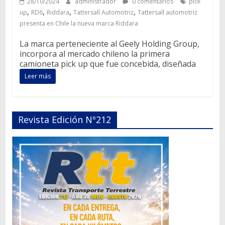
28/10/2024
administrador
0 comentarios
pick
,
,
,
,
up
RD6
Riddara
Tattersall Automotriz
Tattersall automotriz
presenta en Chile la nueva marca Riddara
La marca perteneciente al Geely Holding Group,
incorpora al mercado chileno la primera
camioneta pick up que fue concebida, diseñada
Leer más
Revista Edición Nº212