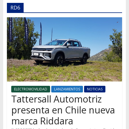
Autos,
RD6
camiones,
motos,
información
del
mundo
del
transporte
ELECTROMOVILIDAD
LANZAMIENTOS
NOTICIAS
Tattersall Automotriz
presenta en Chile nueva
marca Riddara